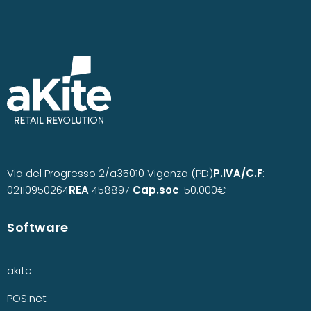
Via del Progresso 2/a
35010 Vigonza (PD)
P.IVA/C.F
:
02110950264
REA
458897
Cap.soc
. 50.000€
Software
akite
POS.net