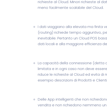
richieste al Cloud. Minori richieste al d
meno facilmente scalabile del Cloud.
I dati viaggiano alla elevata ma finita v
(routing) richiede tempo aggiuntivo, per
inevitabile. Pertanto un Cloud POS bas
dati locali e alla maggiore efficienza de
La capacità della connessione (detta a
limitata e in ogni caso non deve esse
riduce le richieste al Cloud ed evita d
esempio descrizioni di Prodotti e Clienti
Delle App intelligenti che non richiedon
vendita e non richiedono nemmeno un p