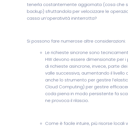
tenerla costantemente aggiornata (cosa che si
backup) sfruttandola per velocizzare le operazioni
cassa un’operatività ininterrotta?
Si possono fare numerose altre considerazioni:
Le richieste sincrone sono tecnicament
HW devono essere dimensionate per i pic
di richieste asincrone, invece, parte de
valle successiva, aumentando il livello 
anche lo strumento per gestire l’elastic
Cloud Computing) per gestire efficaceme
coda piena in modo persistente fa scat
ne provoca il rilascio.
Come è facile intuire, più risorse loca