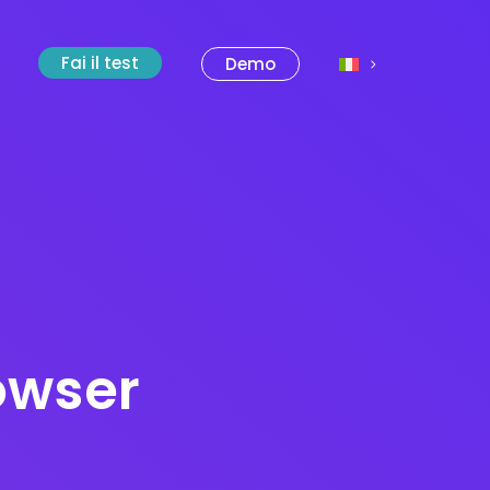
Fai il test
Demo
owser