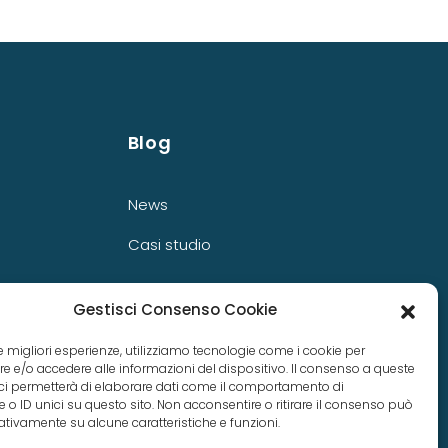
Blog
News
Casi studio
Gestisci Consenso Cookie
 le migliori esperienze, utilizziamo tecnologie come i cookie per
 e/o accedere alle informazioni del dispositivo. Il consenso a queste
ci permetterà di elaborare dati come il comportamento di
 o ID unici su questo sito. Non acconsentire o ritirare il consenso può
gativamente su alcune caratteristiche e funzioni.