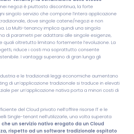
 nei negozi è piuttosto discontinua, la forte
gni singolo servizio che compone l’intera applicazione
tradizionale, dove singole catene/negozi e non
a. La Multi-tenancy implica quindi una singola
 di parametri per adattarsi alle singole esigenze,
 quali oltretutto limitano fortemente l’evoluzione. La
getti, riduce i costi ma soprattutto consente
nibile. I vantaggi superano di gran lunga gli
’industria e le tradizionali leggi economiche aumentano
ting di un’applicazione tradizionale si traduce in elevati
iziale per un’applicazione nativa porta a minori costi di
ciente del Cloud privato nell’offrire risorse IT e le
elli Single-tenant nell’utilizzarle, una volta superata
e che un servizio nativo erogato da un Cloud
za, rispetto ad un software tradizionale ospitato