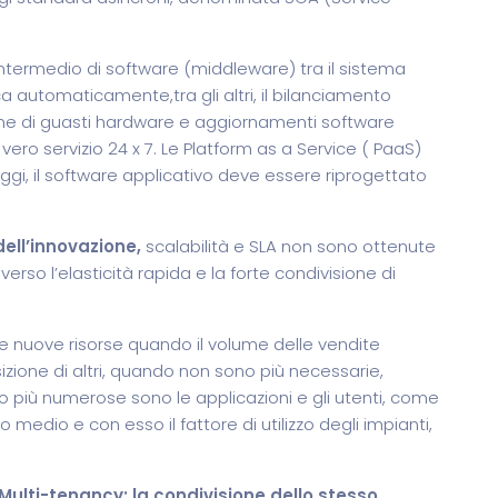
intermedio di software (middleware) tra il sistema
a automaticamente,tra gli altri, il bilanciamento
tione di guasti hardware e aggiornamenti software
ero servizio 24 x 7. Le Platform as a Service ( PaaS)
gi, il software applicativo deve essere riprogettato
ell’innovazione,
scalabilità e SLA non sono ottenute
erso l’elasticità rapida e la forte condivisione di
 nuove risorse quando il volume delle vendite
izione di altri, quando non sono più necessarie,
 più numerose sono le applicazioni e gli utenti, come
o medio e con esso il fattore di utilizzo degli impianti,
Multi-tenancy: la condivisione dello stesso