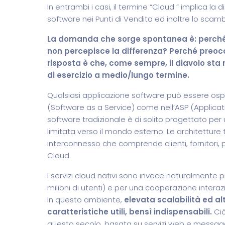
In entrambi i casi, il termine “Cloud ” implica l
software nei Punti di Vendita ed inoltre lo scamb
La domanda che sorge spontanea è: perché di
non percepisce la differenza? Perché preoc
risposta è che, come sempre, il diavolo sta 
di esercizio a medio/lungo termine.
Qualsiasi applicazione software può essere ospi
(Software as a Service) come nell’ASP (Applicati
software tradizionale è di solito progettato per
limitata verso il mondo esterno. Le architettur
interconnesso che comprende clienti, fornitori, 
Cloud.
I servizi cloud nativi sono invece naturalmente 
milioni di utenti) e per una cooperazione interazi
In questo ambiente,
elevata scalabilità ed a
caratteristiche utili, bensì indispensabili.
Ciò
questo secolo, basata su servizi web e messag