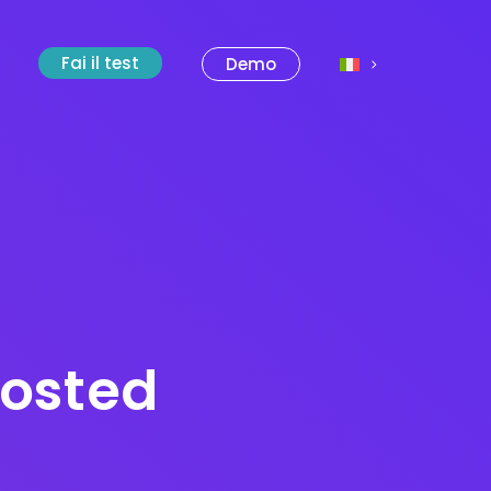
Fai il test
Demo
hosted