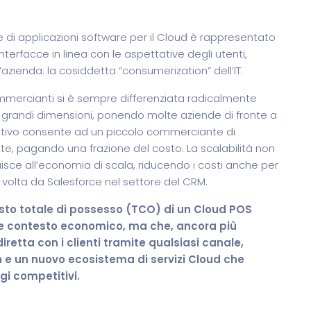
e di applicazioni software per il Cloud è rappresentato
terfacce in linea con le aspettative degli utenti,
l’azienda: la cosiddetta “consumerization” dell’IT.
 commercianti si è sempre differenziata radicalmente
 grandi dimensioni, ponendo molte aziende di fronte a
S nativo consente ad un piccolo commerciante di
ente, pagando una frazione del costo. La scalabilità non
isce all’economia di scala, riducendo i costi anche per
volta da Salesforce nel settore del CRM.
osto totale di possesso (TCO) di un Cloud POS
ale contesto economico, ma che, ancora più
retta con i clienti tramite qualsiasi canale,
n e un nuovo ecosistema di servizi Cloud che
gi competitivi.