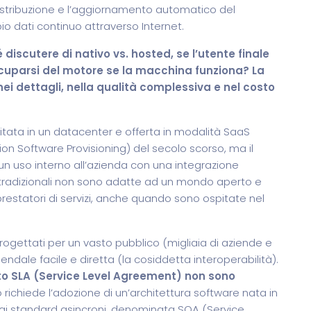
a distribuzione e l’aggiornamento automatico del
io dati continuo attraverso Internet.
scutere di nativo vs. hosted, se l’utente finale
cuparsi del motore se la macchina funziona? La
nei dettagli, nella qualità complessiva e nel costo
tata in un datacenter e offerta in modalità SaaS
on Software Provisioning) del secolo scorso, ma il
 un uso interno all’azienda con una integrazione
e tradizionali non sono adatte ad un mondo aperto e
prestatori di servizi, anche quando sono ospitate nel
progettati per un vasto pubblico (migliaia di aziende e
endale facile e diretta (la cosiddetta interoperabilità).
lto SLA (Service Level Agreement) non sono
 richiede l’adozione di un’architettura software nata in
gi standard asincroni, denominata SOA (Service