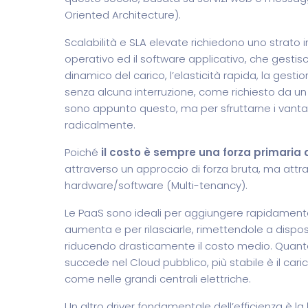
Oriented Architecture).
Scalabilità e SLA elevate richiedono uno strato 
operativo ed il software applicativo, che gestisc
dinamico del carico, l’elasticità rapida, la ges
senza alcuna interruzione, come richiesto da un v
sono appunto questo, ma per sfruttarne i vantag
radicalmente.
Poiché
il costo è sempre una forza primaria d
attraverso un approccio di forza bruta, ma attrav
hardware/software (Multi-tenancy).
Le PaaS sono ideali per aggiungere rapidamente
aumenta e per rilasciarle, rimettendole a dispos
riducendo drasticamente il costo medio. Quanto
succede nel Cloud pubblico, più stabile è il caric
come nelle grandi centrali elettriche.
Un altro driver fondamentale dell’efficienza è la