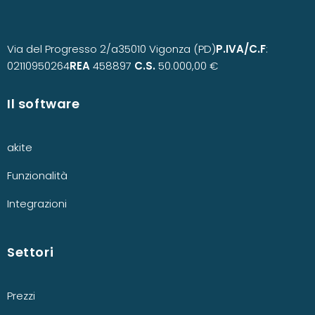
Via del Progresso 2/a
35010 Vigonza (PD)
P.IVA/C.F
:
02110950264
REA
458897
C.S.
50.000,00 €
Il software
akite
Funzionalità
Integrazioni
Settori
Prezzi