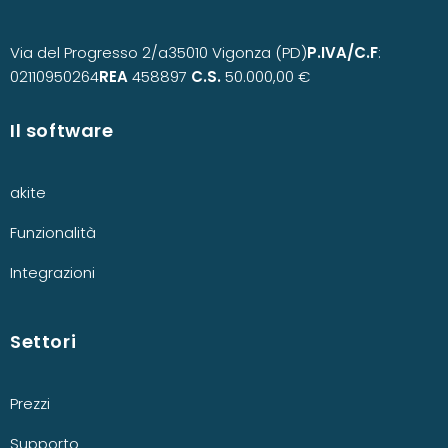
Via del Progresso 2/a
35010 Vigonza (PD)
P.IVA/C.F
:
02110950264
REA
458897
C.S.
50.000,00 €
Il software
akite
Funzionalità
Integrazioni
Settori
Prezzi
Supporto