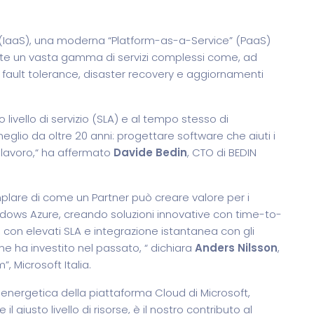
” (IaaS), una moderna “Platform-as-a-Service” (PaaS)
 un vasta gamma di servizi complessi come, ad
 fault tolerance, disaster recovery e aggiornamenti
 livello di servizio (SLA) e al tempo stesso di
eglio da oltre 20 anni: progettare software che aiuti i
 lavoro,“ ha affermato
Davide Bedin
, CTO di BEDIN
lare di come un Partner può creare valore per i
indows Azure, creando soluzioni innovative con time-to-
i, con elevati SLA e integrazione istantanea con gli
e ha investito nel passato, “ dichiara
Anders Nilsson
,
 Microsoft Italia.
za energetica della piattaforma Cloud di Microsoft,
 giusto livello di risorse, è il nostro contributo al