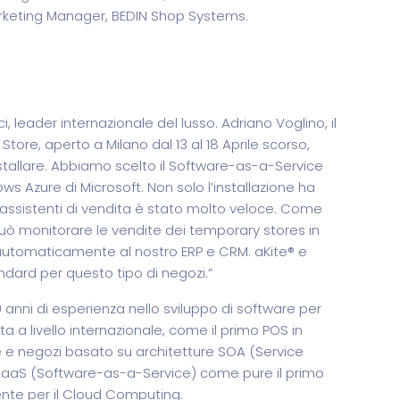
arketing Manager, BEDIN Shop Systems.
leader internazionale del lusso. Adriano Voglino, il
Store, aperto a Milano dal 13 al 18 Aprile scorso,
tallare. Abbiamo scelto il Software-as-a-Service
 Azure di Microsoft. Non solo l’installazione ha
i assistenti di vendita è stato molto veloce. Come
 può monitorare le vendite dei temporary stores in
 automaticamente al nostro ERP e CRM. aKite® e
ndard per questo tipo di negozi.”
 anni di esperienza nello sviluppo di software per
 a livello internazionale, come il primo POS in
ede e negozi basato su architetture SOA (Service
 SaaS (Software-as-a-Service) come pure il primo
nte per il Cloud Computing.