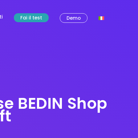
ti
Fai il test
Demo
se BEDIN Shop
ft