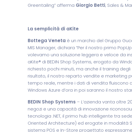
Greentailing” afferma
Giorgio Betti
, Sales & M
La semplicità di aKite
Bottega Veneta
è un marchio del Gruppo Gucci, 
MIS Manager, dichiara “Per il nostro primo PopUp 
volevamo una soluzione leggera e veloce da ins
aKite® di BEDIN Shop Systems, erogato da Windows
richiesto pochi minuti, ma anche il training degl
risultato, il nostro reparto vendite e marketing
tempo reale, mentre i dati di vendita fluiscono
Windows Azure d’ora in poi saranno il nostro sta
BEDIN Shop Systems
– L’azienda vanta oltre 20
negozi e una capacità di innovazione riconosciuta
tecnologia .NET, il primo hub intelligente tra s
Oriented Architecture) ed erogate in modalità
sistema POS e In-Store progettato espressame