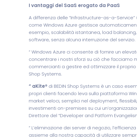
I vantaggi del SaaS erogato da PaaS
A differenza delle “Infrastructure-as-a-Service
come Windows Azure gestisce automaticamente
esempio, scalabilità istantanea, load balancing,
software, senza alcuna interruzione del servizio.
“ Windows Azure ci consente di fornire un elevato
concentrare i nostri sforzi su ciò che facciamo m
commercianti a gestire ed ottimizzare il proprio
Shop Systems.
“ aKite®
di BEDIN Shop Systems è un caso esemp
propri clienti facendo leva sulla piattaforma W
market veloci, semplici nel deployment, flessibil
investimenti on-premises su cui un’organizzazion
Direttore del “Developer and Patform Evangelism”,
“ L’eliminazione dei server di negozio, l’efficien
assieme alla nostra capacità di utilizzare sempre il