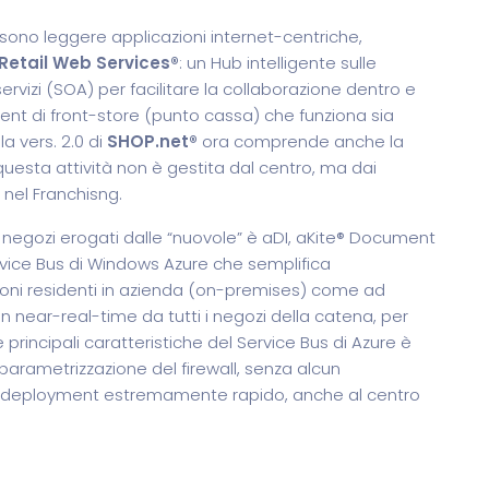
 sono leggere applicazioni internet-centriche,
Retail Web Services®
: un Hub intelligente sulle
ervizi (SOA) per facilitare la collaborazione dentro e
ient di front-store (punto cassa) che funziona sia
a vers. 2.0 di
SHOP.net®
ora comprende anche la
uesta attività non è gestita dal centro, ma dai
nel Franchisng.
er negozi erogati dalle “nuovole” è aDI, aKite® Document
rvice Bus di Windows Azure che semplifica
azioni residenti in azienda (on-premises) come ad
 near-real-time da tutti i negozi della catena, per
e principali caratteristiche del Service Bus di Azure è
 parametrizzazione del firewall, senza alcun
 deployment estremamente rapido, anche al centro