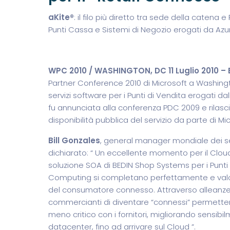
aKite®
: il filo più diretto tra sede della catena 
Punti Cassa e Sistemi di Negozio erogati da Azur
WPC 2010 / WASHINGTON, DC 11 Luglio 2010 –
Partner Conference 2010 di Microsoft a Washington
servizi software per i Punti di Vendita erogati da
fu annunciata alla conferenza PDC 2009 e rilas
disponibilità pubblica del servizio da parte di Mic
Bill Gonzales
, general manager mondiale dei sett
dichiarato: “ Un eccellente momento per il Cloud 
soluzione SOA di BEDIN Shop Systems per i Punti 
Computing si completano perfettamente e valori
del consumatore connesso. Attraverso alleanz
commercianti di diventare “connessi” permettendo
meno critico con i fornitori, migliorando sensibi
datacenter, fino ad arrivare sul Cloud ”.