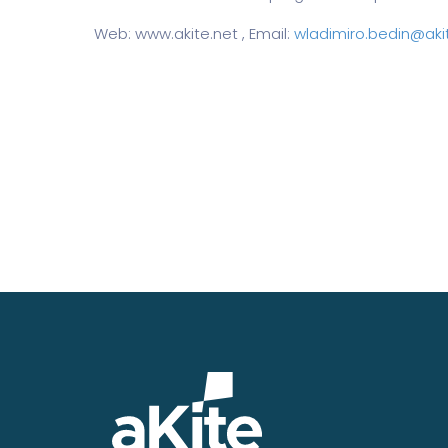
Web: www.akite.net , Email:
wladimiro.bedin@aki