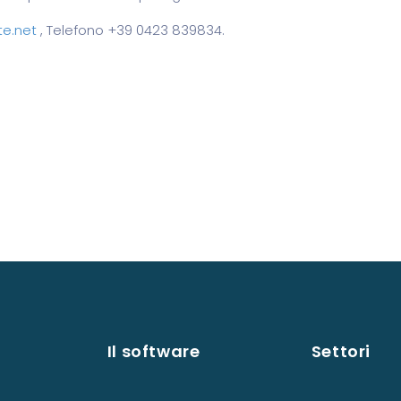
te.net
, Telefono +39 0423 839834.
Il software
Settori