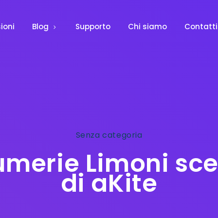
ioni
Blog
Supporto
Chi siamo
Contatti
Senza categoria
umerie Limoni sce
di aKite