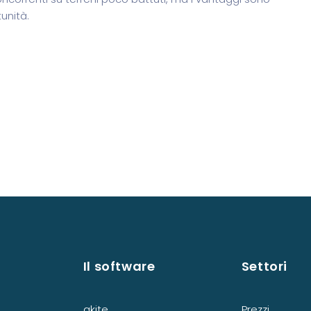
unità.
Il software
Settori
akite
Prezzi