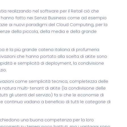
a realizzando nel software per il Retail ciò che
mi hanno fatto nei Servizi Business come ad esempio
zie ai nuovi paradigmi del Cloud Computing, per la
genze della piccola, della media e della grande
spa è la più grande catena italiana di profumeria
tivazioni che hanno portato alla scelta di aKite sono
a rapidità e semplicità di deployment, la condivisione
zio.
ivazioni come semplicità tecnica, completezza delle
a natura multi-tenant di aKite (la condivisione delle
ti gli utenti del servizio) fa si che le economie di
e continua vadano a beneficio di tutti le categorie di
e richiedono una buona competenza per la loro
oncorrenti su terreni poco battuti, ma i vantaggi sono