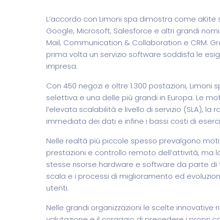
L’accordo con Limoni spa dimostra come aKite sti
Google, Microsoft, Salesforce e altri grandi no
Mail, Communication & Collaboration e CRM. Gra
prima volta un servizio software soddisfa le esi
impresa.
Con 450 negozi e oltre 1.300 postazioni, Limoni 
selettiva e una delle più grandi in Europa. Le mo
l’elevata scalabilità e livello di servizio (SLA), l
immediata dei dati e infine i bassi costi di eserci
Nelle realtà più piccole spesso prevalgono mot
prestazioni e controllo remoto dell’attività, ma l
stesse risorse hardware e software da parte di tut
scala e i processi di miglioramento ed evoluzion
utenti.
Nelle grandi organizzazioni le scelte innovativ
valutazione e il coraggio di precedere i propri c