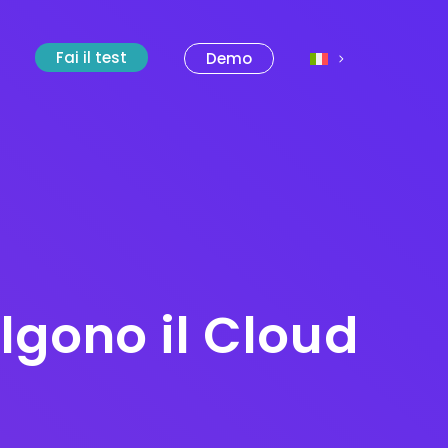
Fai il test
Demo
lgono il Cloud