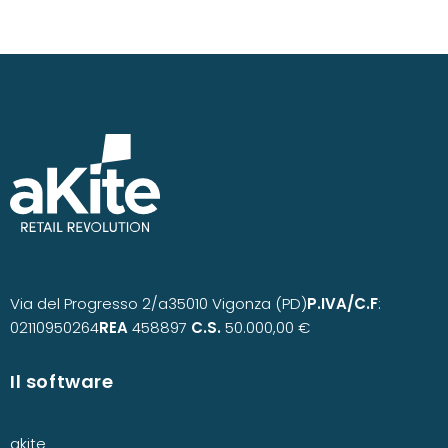
Via del Progresso 2/a
35010 Vigonza (PD)
P.IVA/C.F
:
02110950264
REA
458897
C.S.
50.000,00 €
Il software
akite