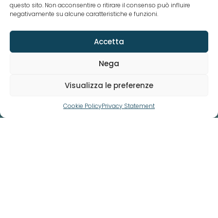
questo sito. Non acconsentire o ritirare il consenso può influire
negativamente su alcune caratteristiche e funzioni.
Accetta
Nega
Visualizza le preferenze
Cookie Policy
Privacy Statement
Favorire il tuo lavoro quotidiano con
l’innovazione tecnologica
: questo, da 30 anni, è il
nostro obiettivo. Perciò abbiamo sviluppato
la
prima soluzione SaaS
(Software as a Service)
per
la gestione dei negozi
.