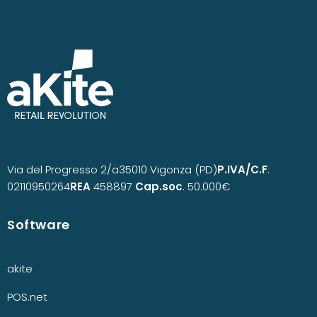
Via del Progresso 2/a
35010 Vigonza (PD)
P.IVA/C.F
:
02110950264
REA
458897
Cap.soc
. 50.000€
Software
akite
POS.net